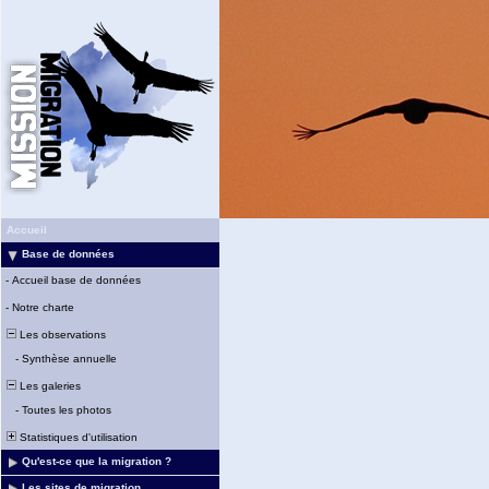
Accueil
Base de données
-
Accueil base de données
-
Notre charte
Les observations
-
Synthèse annuelle
Les galeries
-
Toutes les photos
Statistiques d'utilisation
Qu'est-ce que la migration ?
Les sites de migration