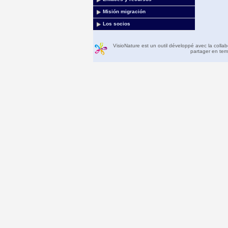
Misión migración
Los socios
VisioNature est un outil développé avec la colla
partager en temp