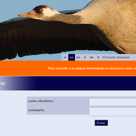
nl
es
en
it
de
fr
Visitante Anónimo
Para acceder a la página demandada es necesario estar 
rar
correo electrónico :
contraseña :