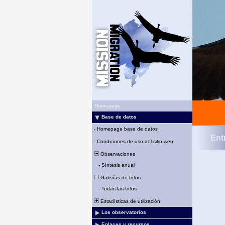
Homepage
Base de datos
-
Homepage base de datos
Ent
-
Condiciones de uso del sitio web
Observaciones
-
Síntesis anual
Galerías de fotos
-
Todas las fotos
Estadísticas de utilización
Los observatorios
Enlaces y recursos