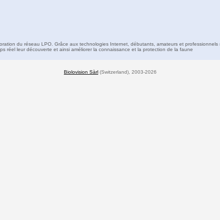
boration du réseau LPO. Grâce aux technologies Internet, débutants, amateurs et professionnels 
s réel leur découverte et ainsi améliorer la connaissance et la protection de la faune
Biolovision Sàrl
(Switzerland), 2003-2026