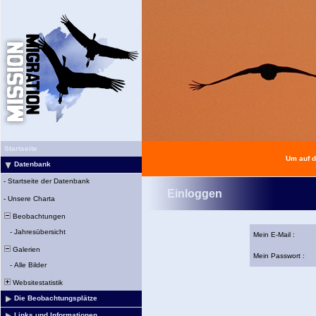
Startseite
Um auf d
Datenbank
-
Startseite der Datenbank
Einloggen
-
Unsere Charta
Beobachtungen
-
Jahresübersicht
Mein E-Mail :
Galerien
Mein Passwort :
-
Alle Bilder
Websitestatistik
Die Beobachtungsplätze
Links und Informationen