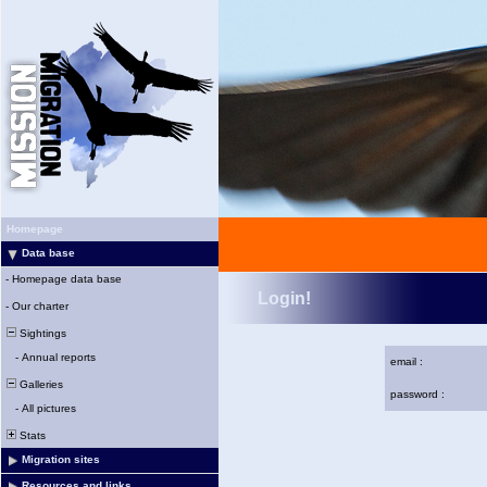
Homepage
Data base
-
Homepage data base
Login!
-
Our charter
Sightings
-
Annual reports
email :
Galleries
password :
-
All pictures
Stats
Migration sites
Resources and links