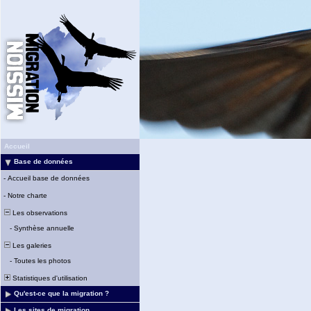
Accueil
Base de données
-
Accueil base de données
-
Notre charte
Les observations
-
Synthèse annuelle
Les galeries
-
Toutes les photos
Statistiques d'utilisation
Qu'est-ce que la migration ?
Les sites de migration