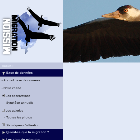
Accueil
Base de données
-
Accueil base de données
-
Notre charte
Les observations
-
Synthèse annuelle
Les galeries
-
Toutes les photos
Statistiques d'utilisation
Qu'est-ce que la migration ?
Les sites de migration