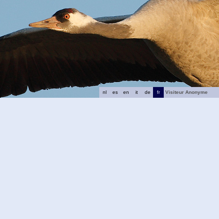
nl
es
en
it
de
fr
Visiteur Anonyme