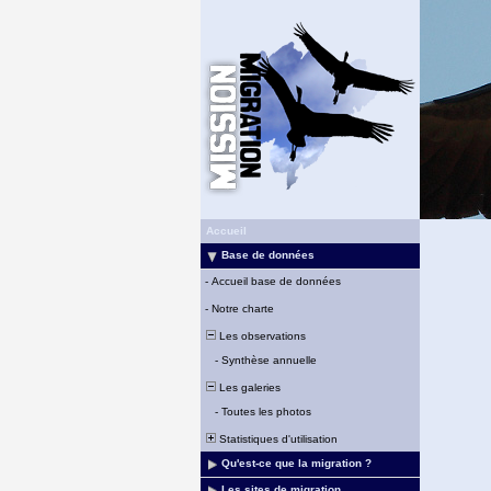
Accueil
Base de données
-
Accueil base de données
-
Notre charte
Les observations
-
Synthèse annuelle
Les galeries
-
Toutes les photos
Statistiques d'utilisation
Qu'est-ce que la migration ?
Les sites de migration