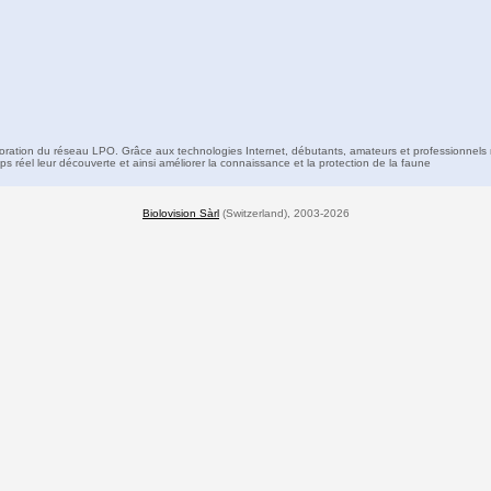
boration du réseau LPO. Grâce aux technologies Internet, débutants, amateurs et professionnels 
s réel leur découverte et ainsi améliorer la connaissance et la protection de la faune
Biolovision Sàrl
(Switzerland), 2003-2026