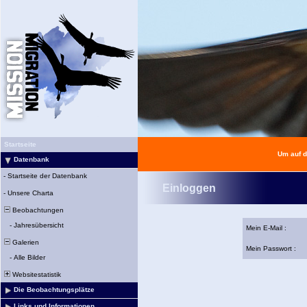
Startseite
Um auf d
Datenbank
-
Startseite der Datenbank
Einloggen
-
Unsere Charta
Beobachtungen
-
Jahresübersicht
Mein E-Mail :
Galerien
Mein Passwort :
-
Alle Bilder
Websitestatistik
Die Beobachtungsplätze
Links und Informationen