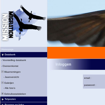
Homepage
Databank
-
Voorstelling databank
Inloggen
-
Overeenkomst
Waarnemingen
-
Jaaroverzicht
email :
Galerijen
paswoord :
-
Alle foto's
Gebruiksstatistieken
Telposten
Bronnen en links