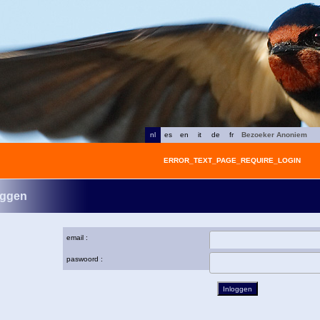
nl
es
en
it
de
fr
Bezoeker Anoniem
ERROR_TEXT_PAGE_REQUIRE_LOGIN
oggen
email :
paswoord :