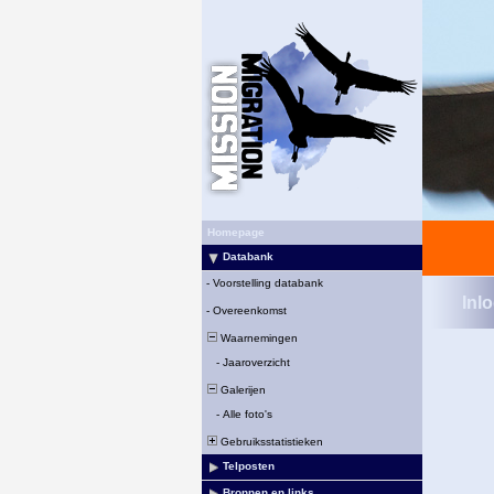
Homepage
Databank
-
Voorstelling databank
Inl
-
Overeenkomst
Waarnemingen
-
Jaaroverzicht
Galerijen
-
Alle foto's
Gebruiksstatistieken
Telposten
Bronnen en links