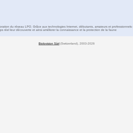
boration du réseau LPO. Grâce aux technologies Internet, débutants, amateurs et professionnels 
s réel leur découverte et ainsi améliorer la connaissance et la protection de la faune
Biolovision Sàrl
(Switzerland), 2003-2026