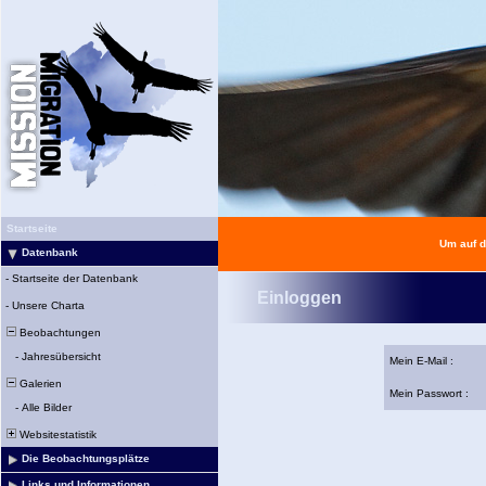
Startseite
Um auf d
Datenbank
-
Startseite der Datenbank
Einloggen
-
Unsere Charta
Beobachtungen
-
Jahresübersicht
Mein E-Mail :
Galerien
Mein Passwort :
-
Alle Bilder
Websitestatistik
Die Beobachtungsplätze
Links und Informationen