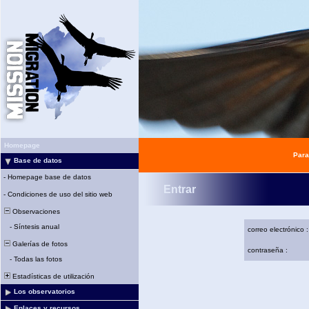
Homepage
Para
Base de datos
-
Homepage base de datos
Entrar
-
Condiciones de uso del sitio web
Observaciones
-
Síntesis anual
correo electrónico :
Galerías de fotos
contraseña :
-
Todas las fotos
Estadísticas de utilización
Los observatorios
Enlaces y recursos