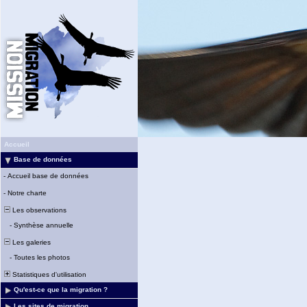
Accueil
Base de données
-
Accueil base de données
-
Notre charte
Les observations
-
Synthèse annuelle
Les galeries
-
Toutes les photos
Statistiques d'utilisation
Qu'est-ce que la migration ?
Les sites de migration