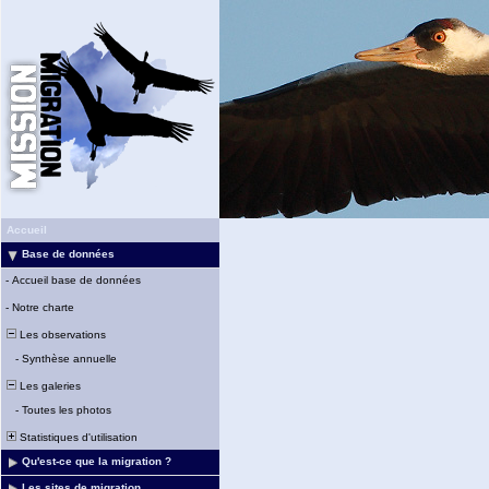
Accueil
Base de données
-
Accueil base de données
-
Notre charte
Les observations
-
Synthèse annuelle
Les galeries
-
Toutes les photos
Statistiques d'utilisation
Qu'est-ce que la migration ?
Les sites de migration