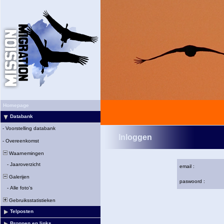
Homepage
Databank
-
Voorstelling databank
Inloggen
-
Overeenkomst
Waarnemingen
-
Jaaroverzicht
email :
Galerijen
paswoord :
-
Alle foto's
Gebruiksstatistieken
Telposten
Bronnen en links