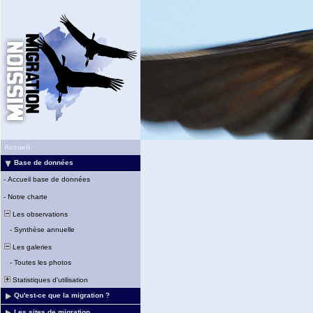
Accueil
Base de données
-
Accueil base de données
-
Notre charte
Les observations
-
Synthèse annuelle
Les galeries
-
Toutes les photos
Statistiques d'utilisation
Qu'est-ce que la migration ?
Les sites de migration