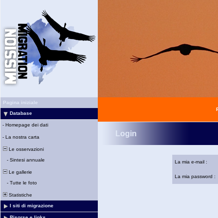
Pagina iniziale
Database
-
Homepage dei dati
Login
-
La nostra carta
Le osservazioni
-
Sintesi annuale
La mia e-mail :
Le gallerie
La mia password :
-
Tutte le foto
Statistiche
I siti di migrazione
Risorse e links