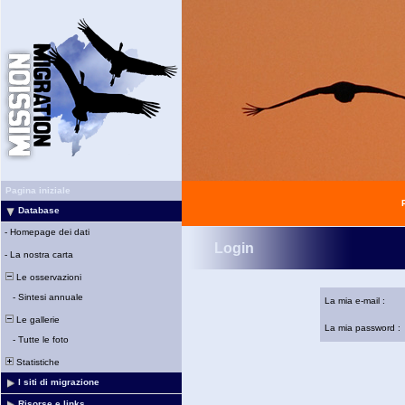
Pagina iniziale
Database
-
Homepage dei dati
Login
-
La nostra carta
Le osservazioni
-
Sintesi annuale
La mia e-mail :
Le gallerie
La mia password :
-
Tutte le foto
Statistiche
I siti di migrazione
Risorse e links