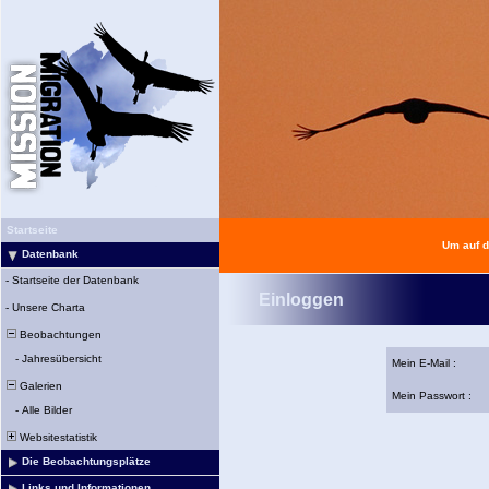
Startseite
Um auf d
Datenbank
-
Startseite der Datenbank
Einloggen
-
Unsere Charta
Beobachtungen
-
Jahresübersicht
Mein E-Mail :
Galerien
Mein Passwort :
-
Alle Bilder
Websitestatistik
Die Beobachtungsplätze
Links und Informationen