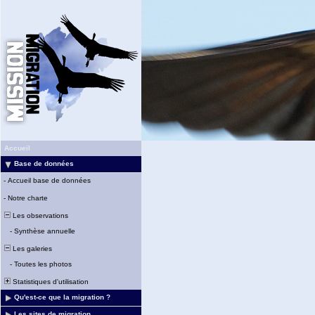
Accueil
Base de données
-
Accueil base de données
-
Notre charte
Les observations
-
Synthèse annuelle
Les galeries
-
Toutes les photos
Statistiques d'utilisation
Qu'est-ce que la migration ?
Les sites de migration