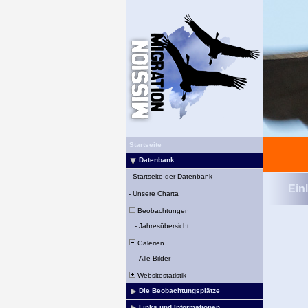
Startseite
Datenbank
-
Startseite der Datenbank
Ein
-
Unsere Charta
Beobachtungen
-
Jahresübersicht
Galerien
-
Alle Bilder
Websitestatistik
Die Beobachtungsplätze
Links und Informationen