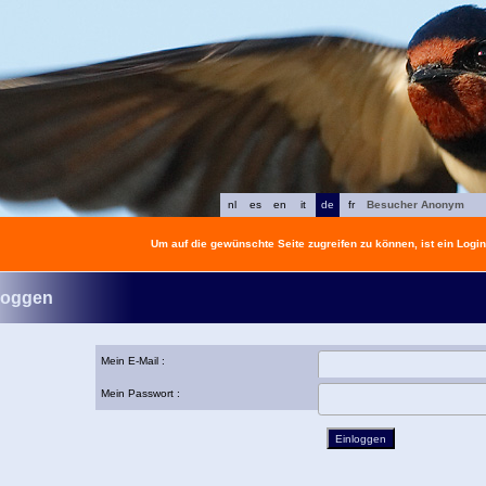
nl
es
en
it
de
fr
Besucher Anonym
Um auf die gewünschte Seite zugreifen zu können, ist ein Login 
loggen
Mein E-Mail :
Mein Passwort :