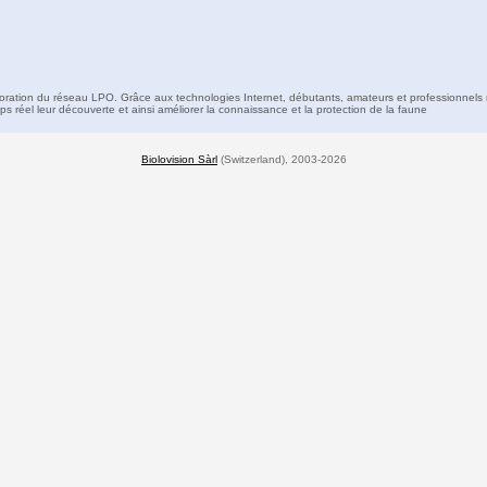
boration du réseau LPO. Grâce aux technologies Internet, débutants, amateurs et professionnels 
s réel leur découverte et ainsi améliorer la connaissance et la protection de la faune
Biolovision Sàrl
(Switzerland), 2003-2026