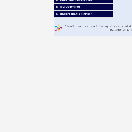
Migraction.net
Trägerschaft & Partner
VisioNature est un outil développé avec la colla
partager en temp