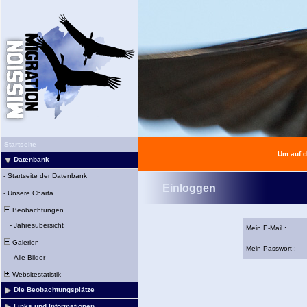
Startseite
Um auf d
Datenbank
-
Startseite der Datenbank
Einloggen
-
Unsere Charta
Beobachtungen
-
Jahresübersicht
Mein E-Mail :
Galerien
Mein Passwort :
-
Alle Bilder
Websitestatistik
Die Beobachtungsplätze
Links und Informationen