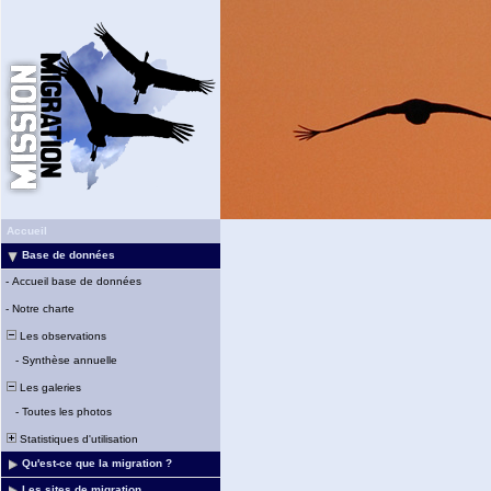
Accueil
Base de données
-
Accueil base de données
-
Notre charte
Les observations
-
Synthèse annuelle
Les galeries
-
Toutes les photos
Statistiques d'utilisation
Qu'est-ce que la migration ?
Les sites de migration