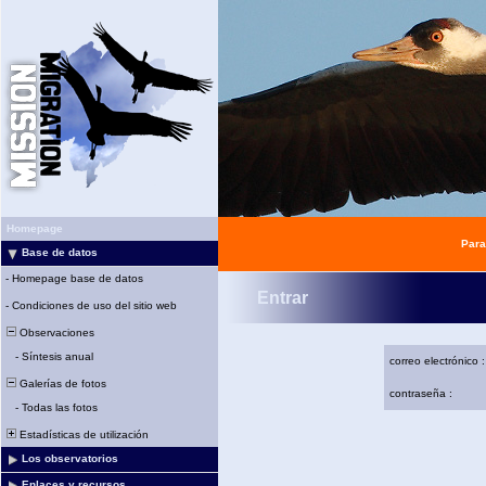
Homepage
Para
Base de datos
-
Homepage base de datos
Entrar
-
Condiciones de uso del sitio web
Observaciones
-
Síntesis anual
correo electrónico :
Galerías de fotos
contraseña :
-
Todas las fotos
Estadísticas de utilización
Los observatorios
Enlaces y recursos