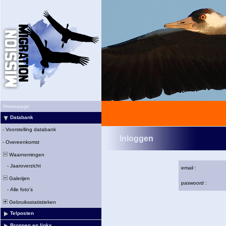
Homepage
Databank
-
Voorstelling databank
Inloggen
-
Overeenkomst
Waarnemingen
-
Jaaroverzicht
email :
Galerijen
paswoord :
-
Alle foto's
Gebruiksstatistieken
Telposten
Bronnen en links