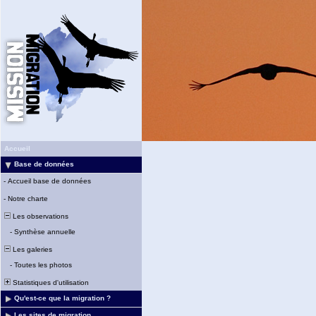
Accueil
Base de données
-
Accueil base de données
-
Notre charte
Les observations
-
Synthèse annuelle
Les galeries
-
Toutes les photos
Statistiques d'utilisation
Qu'est-ce que la migration ?
Les sites de migration