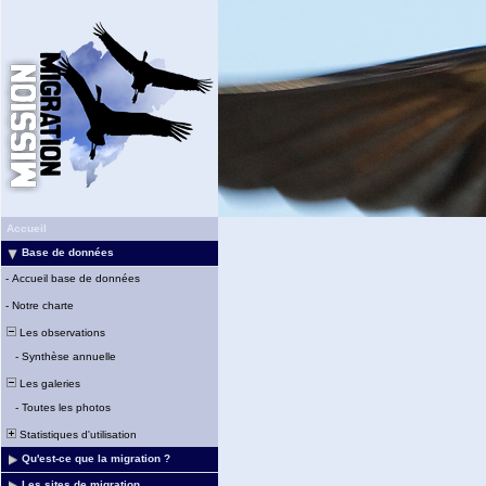
Accueil
Base de données
-
Accueil base de données
-
Notre charte
Les observations
-
Synthèse annuelle
Les galeries
-
Toutes les photos
Statistiques d'utilisation
Qu'est-ce que la migration ?
Les sites de migration