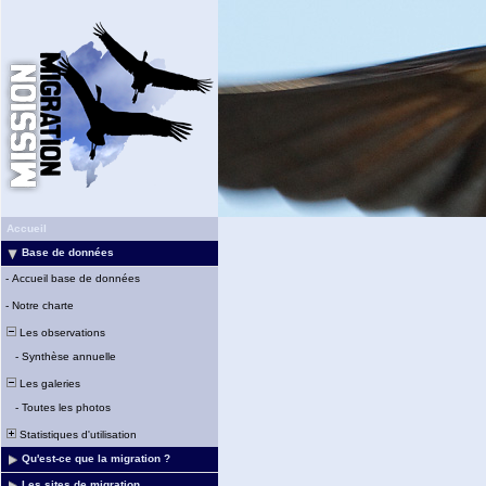
Accueil
Base de données
-
Accueil base de données
-
Notre charte
Les observations
-
Synthèse annuelle
Les galeries
-
Toutes les photos
Statistiques d'utilisation
Qu'est-ce que la migration ?
Les sites de migration