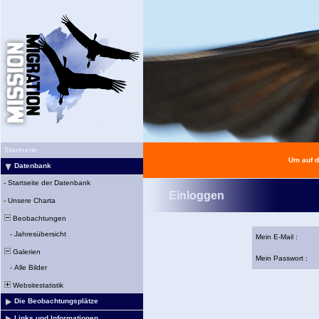
Startseite
Um auf d
Datenbank
-
Startseite der Datenbank
Einloggen
-
Unsere Charta
Beobachtungen
-
Jahresübersicht
Mein E-Mail :
Galerien
Mein Passwort :
-
Alle Bilder
Websitestatistik
Die Beobachtungsplätze
Links und Informationen