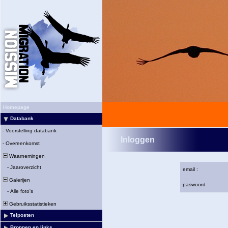
Homepage
Databank
-
Voorstelling databank
Inloggen
-
Overeenkomst
Waarnemingen
-
Jaaroverzicht
email :
Galerijen
paswoord :
-
Alle foto's
Gebruiksstatistieken
Telposten
Bronnen en links