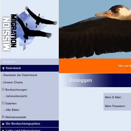
Startseite
Um auf d
Datenbank
-
Startseite der Datenbank
Einloggen
-
Unsere Charta
Beobachtungen
-
Jahresübersicht
Mein E-Mail :
Galerien
Mein Passwort :
-
Alle Bilder
Websitestatistik
Die Beobachtungsplätze
Links und Informationen