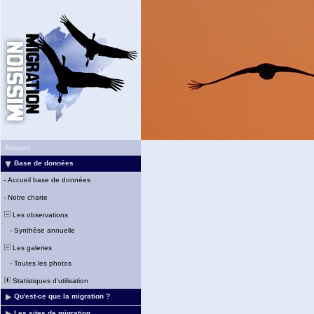
Accueil
Base de données
-
Accueil base de données
-
Notre charte
Les observations
-
Synthèse annuelle
Les galeries
-
Toutes les photos
Statistiques d'utilisation
Qu'est-ce que la migration ?
Les sites de migration