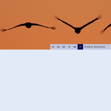
nl
es
en
it
de
fr
Visiteur Anonyme