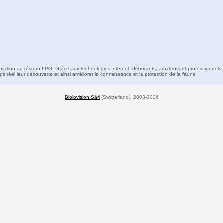
boration du réseau LPO. Grâce aux technologies Internet, débutants, amateurs et professionnels 
s réel leur découverte et ainsi améliorer la connaissance et la protection de la faune
Biolovision Sàrl
(Switzerland), 2003-2026