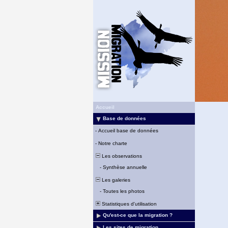
Accueil
Base de données
-
Accueil base de données
-
Notre charte
Les observations
-
Synthèse annuelle
Les galeries
-
Toutes les photos
Statistiques d'utilisation
Qu'est-ce que la migration ?
Les sites de migration