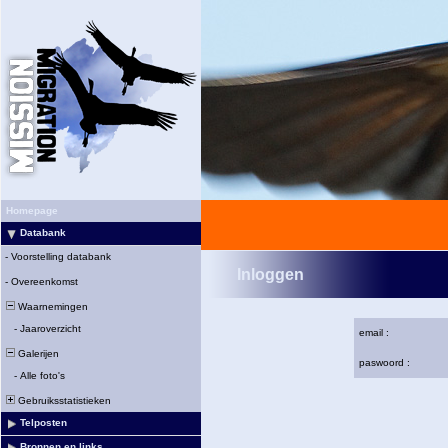
Homepage
Databank
-
Voorstelling databank
Inloggen
-
Overeenkomst
Waarnemingen
-
Jaaroverzicht
email :
Galerijen
paswoord :
-
Alle foto's
Gebruiksstatistieken
Telposten
Bronnen en links