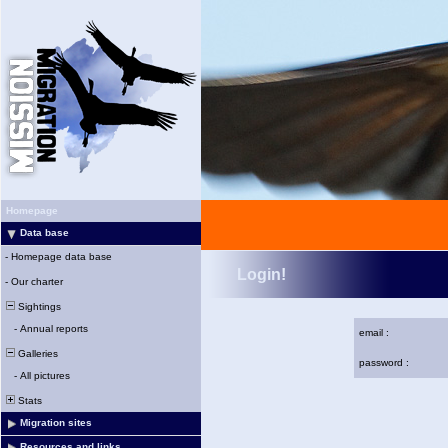
Homepage
Data base
-
Homepage data base
Login!
-
Our charter
Sightings
-
Annual reports
email :
Galleries
password :
-
All pictures
Stats
Migration sites
Resources and links