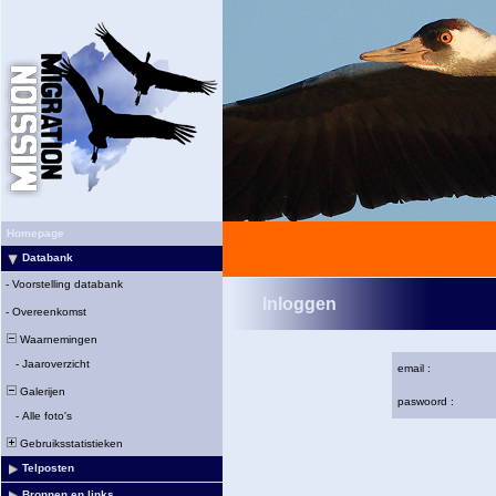
Homepage
Databank
-
Voorstelling databank
Inloggen
-
Overeenkomst
Waarnemingen
-
Jaaroverzicht
email :
Galerijen
paswoord :
-
Alle foto's
Gebruiksstatistieken
Telposten
Bronnen en links