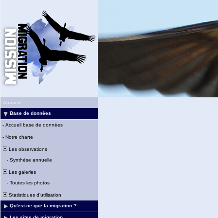
Accueil
Base de données
-
Accueil base de données
-
Notre charte
Les observations
-
Synthèse annuelle
Les galeries
-
Toutes les photos
Statistiques d'utilisation
Qu'est-ce que la migration ?
Les sites de migration