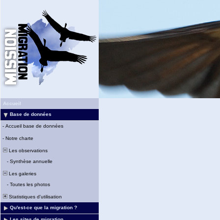
Accueil
Base de données
-
Accueil base de données
-
Notre charte
Les observations
-
Synthèse annuelle
Les galeries
-
Toutes les photos
Statistiques d'utilisation
Qu'est-ce que la migration ?
Les sites de migration