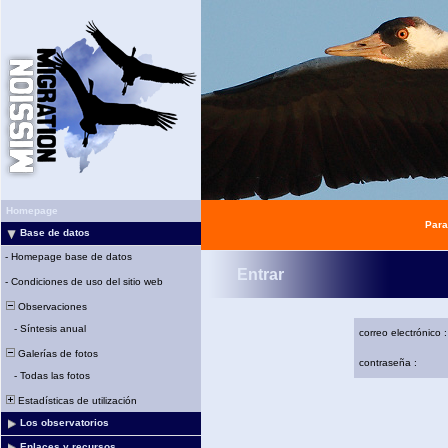
Homepage
Para
Base de datos
-
Homepage base de datos
Entrar
-
Condiciones de uso del sitio web
Observaciones
-
Síntesis anual
correo electrónico :
Galerías de fotos
contraseña :
-
Todas las fotos
Estadísticas de utilización
Los observatorios
Enlaces y recursos