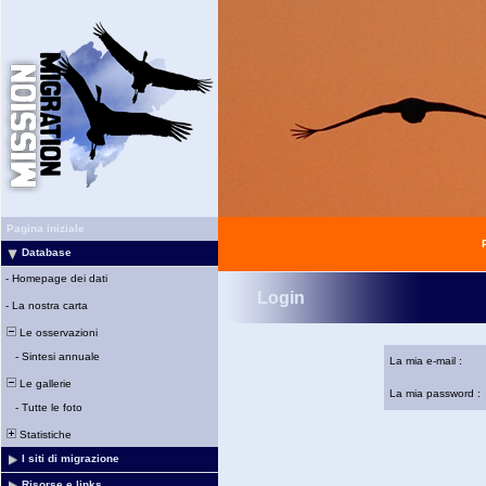
Pagina iniziale
Database
-
Homepage dei dati
Login
-
La nostra carta
Le osservazioni
-
Sintesi annuale
La mia e-mail :
Le gallerie
La mia password :
-
Tutte le foto
Statistiche
I siti di migrazione
Risorse e links