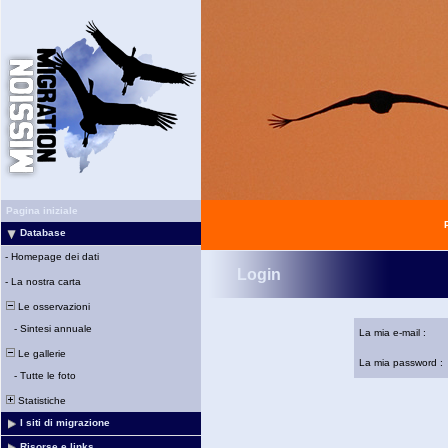
Pagina iniziale
Database
-
Homepage dei dati
Login
-
La nostra carta
Le osservazioni
-
Sintesi annuale
La mia e-mail :
Le gallerie
La mia password :
-
Tutte le foto
Statistiche
I siti di migrazione
Risorse e links