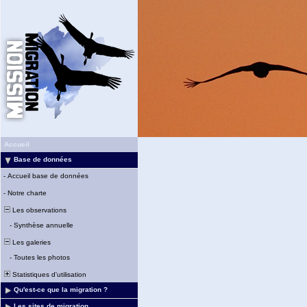
Accueil
Base de données
-
Accueil base de données
-
Notre charte
Les observations
-
Synthèse annuelle
Les galeries
-
Toutes les photos
Statistiques d'utilisation
Qu'est-ce que la migration ?
Les sites de migration