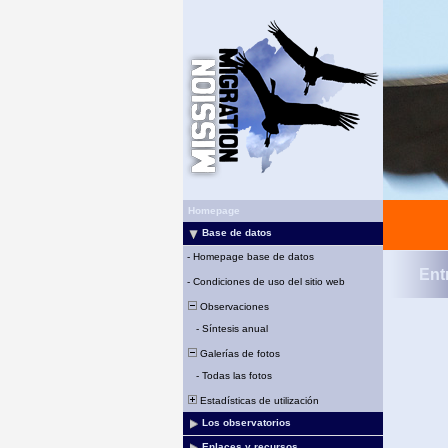
Homepage
Base de datos
-
Homepage base de datos
Ent
-
Condiciones de uso del sitio web
Observaciones
-
Síntesis anual
Galerías de fotos
-
Todas las fotos
Estadísticas de utilización
Los observatorios
Enlaces y recursos