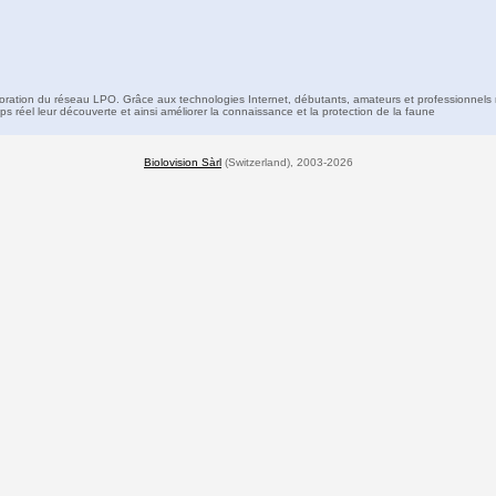
boration du réseau LPO. Grâce aux technologies Internet, débutants, amateurs et professionnels 
s réel leur découverte et ainsi améliorer la connaissance et la protection de la faune
Biolovision Sàrl
(Switzerland), 2003-2026