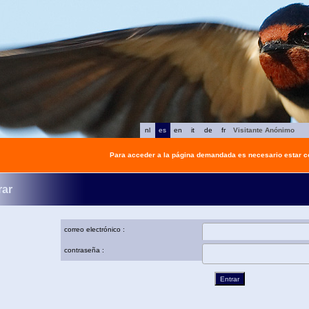
nl
es
en
it
de
fr
Visitante Anónimo
Para acceder a la página demandada es necesario estar 
rar
correo electrónico :
contraseña :