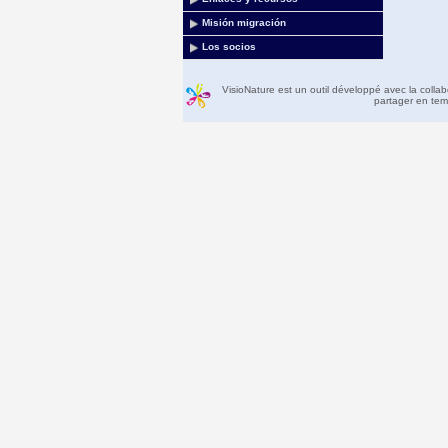
Misión migración
Los socios
VisioNature est un outil développé avec la colla
partager en temp