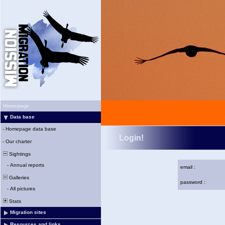
Homepage
Data base
-
Homepage data base
Login!
-
Our charter
Sightings
-
Annual reports
email :
Galleries
password :
-
All pictures
Stats
Migration sites
Resources and links