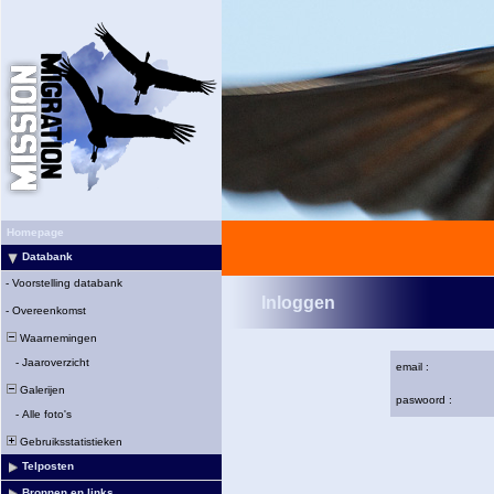
Homepage
Databank
-
Voorstelling databank
Inloggen
-
Overeenkomst
Waarnemingen
-
Jaaroverzicht
email :
Galerijen
paswoord :
-
Alle foto's
Gebruiksstatistieken
Telposten
Bronnen en links