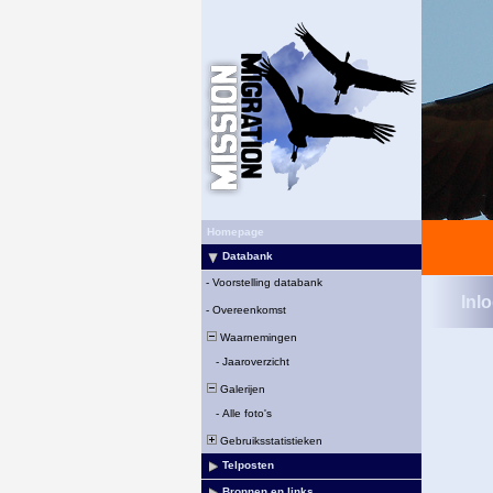
Homepage
Databank
-
Voorstelling databank
Inl
-
Overeenkomst
Waarnemingen
-
Jaaroverzicht
Galerijen
-
Alle foto's
Gebruiksstatistieken
Telposten
Bronnen en links