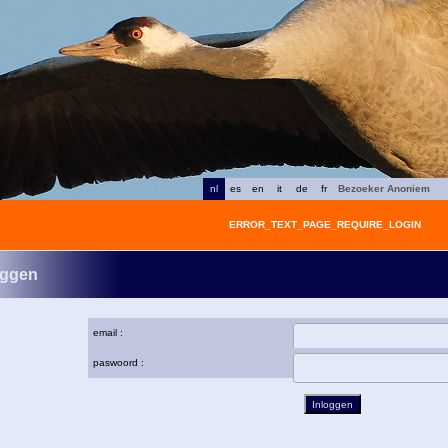
nl
es
en
it
de
fr
Bezoeker Anoniem
ERROR_TEXT_PAGE_REQUIRE_LOGIN
oggen
email :
paswoord :