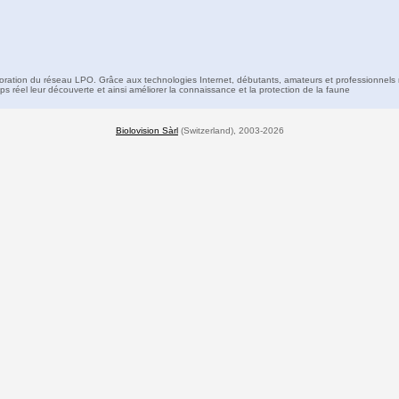
boration du réseau LPO. Grâce aux technologies Internet, débutants, amateurs et professionnels 
s réel leur découverte et ainsi améliorer la connaissance et la protection de la faune
Biolovision Sàrl
(Switzerland), 2003-2026