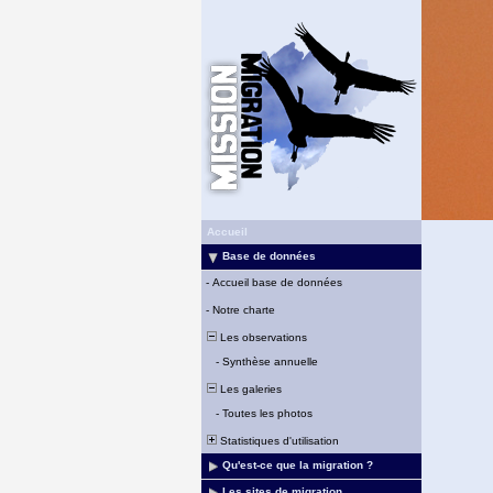
Accueil
Base de données
-
Accueil base de données
-
Notre charte
Les observations
-
Synthèse annuelle
Les galeries
-
Toutes les photos
Statistiques d'utilisation
Qu'est-ce que la migration ?
Les sites de migration