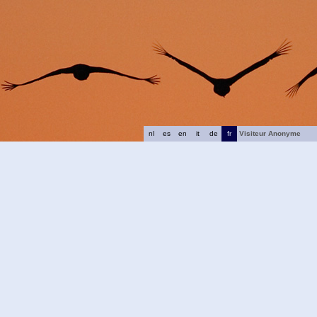
nl
es
en
it
de
fr
Visiteur Anonyme