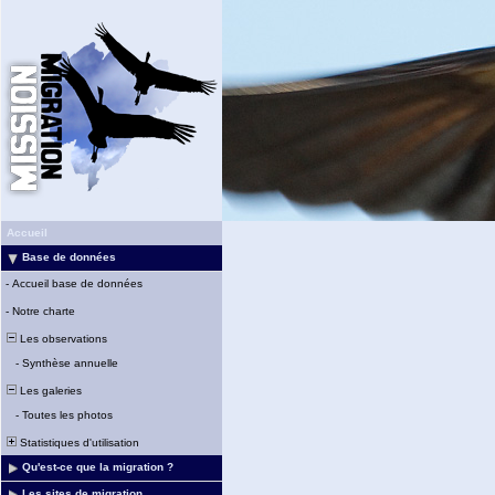
Accueil
Base de données
-
Accueil base de données
-
Notre charte
Les observations
-
Synthèse annuelle
Les galeries
-
Toutes les photos
Statistiques d'utilisation
Qu'est-ce que la migration ?
Les sites de migration