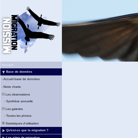
Accueil
Base de données
-
Accueil base de données
-
Notre charte
Les observations
-
Synthèse annuelle
Les galeries
-
Toutes les photos
Statistiques d'utilisation
Qu'est-ce que la migration ?
Les sites de migration