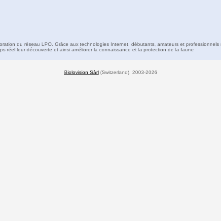
boration du réseau LPO. Grâce aux technologies Internet, débutants, amateurs et professionnels 
s réel leur découverte et ainsi améliorer la connaissance et la protection de la faune
Biolovision Sàrl
(Switzerland), 2003-2026