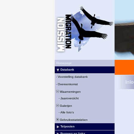
Homepage
Databank
-
Voorstelling databank
Inl
-
Overeenkomst
Waarnemingen
-
Jaaroverzicht
Galerijen
-
Alle foto's
Gebruiksstatistieken
Telposten
Bronnen en links