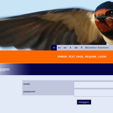
nl
es
en
it
de
fr
Bezoeker Anoniem
ERROR_TEXT_PAGE_REQUIRE_LOGIN
oggen
email :
paswoord :